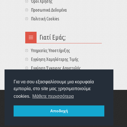
Όροι Χρήσης
Προσωπικά Δεδομένα
Πολιτική Cookies
Γιατί Εμάς;
Υπηρεσίες Υποστήριξης
Εγγύηση Χαμηλότερης Τιμής
Εγγύηση Έγκαιρης Αποστολής
Τιμές - Διαθεσιμότητες
Για να σου εξασφαλίσουμε μια κορυφαία
εμπειρία, στο site μας χρησιμοποιούμε
cookies.
Μάθετε περισσότερα
Copyright © 2022
GameExplorers
Οι τιμές περιλαμβάνουν ΦΠΑ 24%
Αποδοχή