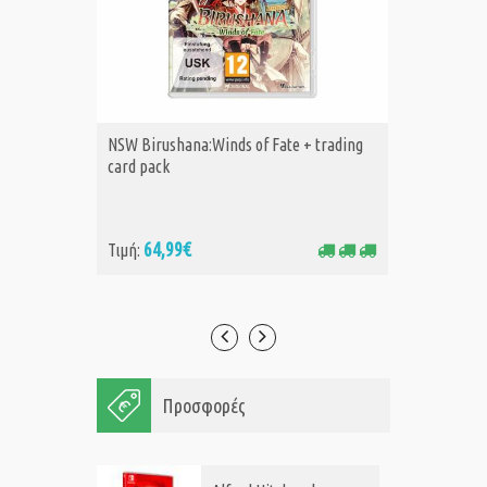
NSW Birushana:Winds of Fate + trading
NSW Chi
ΑΓΟΡΑ
Α
card pack
Spiking
64,99€
39
Τιμή:
Τιμή:
Προσφορές