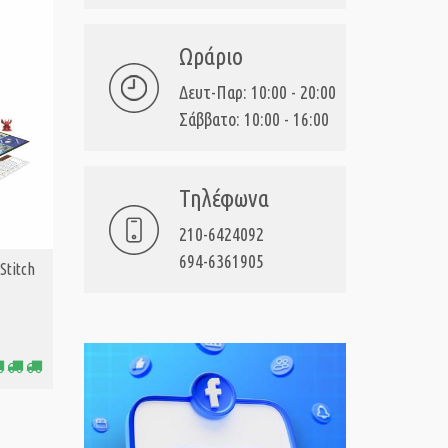
Ωράριο
Δευτ-Παρ: 10:00 - 20:00
Σάββατο: 10:00 - 16:00
Τηλέφωνα
210-6424092
694-6361905
Stitch
Hasbro Games: Priorities Family Edition
Hasbro: M
ΑΓΟΡΑ
ΑΓ
(Greek Language) (G3179)
Δαιμόνων 
19,99€
11,
Τιμή:
Τιμή: