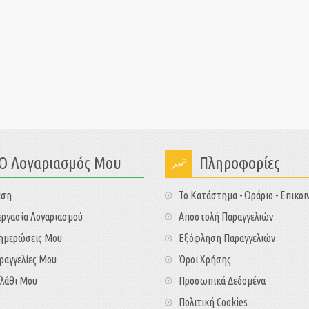
Ο Λογαριασμός Μου
Πληροφορίες
εση
Το Κατάστημα - Ωράριο - Επικοι
ργασία Λογαριασμού
Αποστολή Παραγγελιών
νημερώσεις Μου
Εξόφληση Παραγγελιών
ραγγελίες Μου
Όροι Χρήσης
λάθι Μου
Προσωπικά Δεδομένα
Πολιτική Cookies