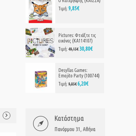
Ο Κατεργάρης (ΚΑΙΣΣΑ)
9,85€
Τιμή:
Pictures: Φτιάξτε τις
εικόνες (KA114107)
30,80€
Τιμή:
49,15€
Desyllas Games:
Emojito Party (100744)
6,20€
Τιμή:
9,85€
Κατάστημα
Πανόρμου 31, Αθήνα