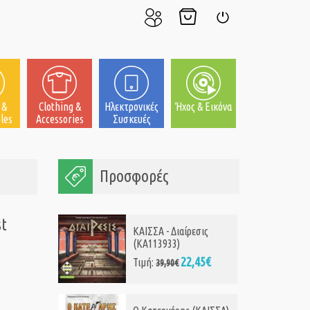
Ο
Το
Σύνδεση
Λογαριασμός
Καλάθι
μου
μου
 &
Clothing &
Ηλεκτρονικές
Ήχος & Εικόνα
les
Accessories
Συσκευές
Προσφορές
st
KΑΙΣΣΑ - Διαίρεσις
(KA113933)
22,45€
Τιμή:
39,90€