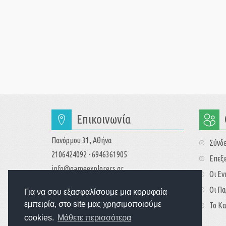
Επικοινωνία
Πανόρμου 31, Αθήνα
Σύνδ
2106424092 - 6946361905
Επεξε
info@gameexplorers.gr
Οι Ε
Οι Πα
Για να σου εξασφαλίσουμε μια κορυφαία
εμπειρία, στο site μας χρησιμοποιούμε
Το Κα
cookies.
Μάθετε περισσότερα