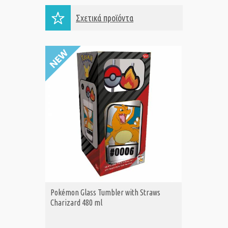
Σχετικά προϊόντα
Pokémon Glass Tumbler with Straws
Pokémon
ΑΓΟΡΑ
Α
Charizard 480 ml
Pikachu