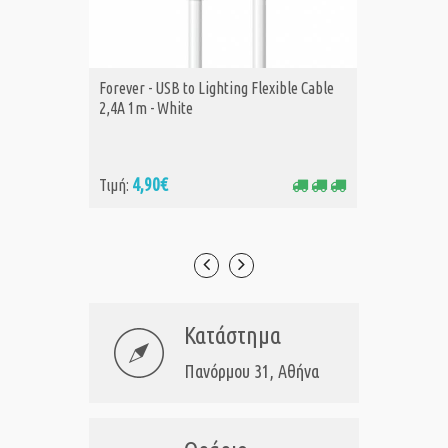
Forever - USB to Lighting Flexible Cable
Forever 
ΑΓΟΡΑ
Α
2,4A 1m - White
Black
4,90€
6,
Τιμή:
Τιμή:
Κατάστημα
Πανόρμου 31, Αθήνα