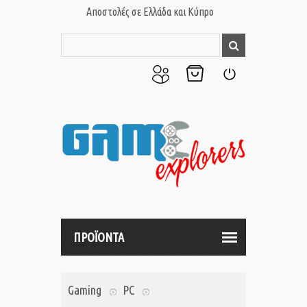
Αποστολές σε Ελλάδα και Κύπρο
Ο
Το
Σύνδεση
Λογαριασμός
Καλάθι
μου
μου
ΠΡΟΪΟΝΤΑ
Gaming
PC