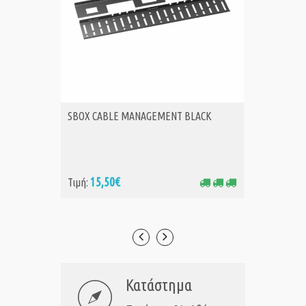
SBOX CABLE MANAGEMENT BLACK
ICY BO
ΑΓΟΡΑ
Α
TABLE 
15,50€
7,
Τιμή:
Τιμή:
Κατάστημα