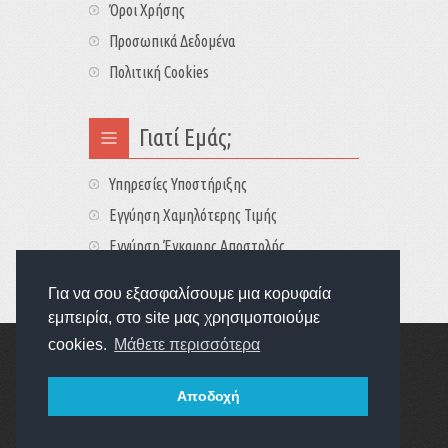
Όροι Χρήσης
Προσωπικά Δεδομένα
Πολιτική Cookies
Γιατί Εμάς;
Υπηρεσίες Υποστήριξης
Εγγύηση Χαμηλότερης Τιμής
Εγγύηση Έγκαιρης Αποστολής
Τιμές - Διαθεσιμότητες
Για να σου εξασφαλίσουμε μια κορυφαία
εμπειρία, στο site μας χρησιμοποιούμε
cookies.
Μάθετε περισσότερα
Copyright © 2022
GameExplorers
Οι τιμές περιλαμβάνουν ΦΠΑ 24%
Αποδοχή