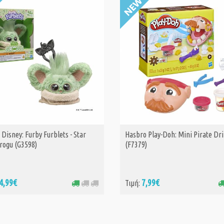
Disney: Furby Furblets - Star
Hasbro Play-Doh: Mini Pirate Drill
ΑΓΟΡΑ
ΑΓΟΡΑ
rogu (G3598)
(F7379)
4,99€
7,99€
Τιμή: