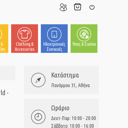
Ο
Το
Σύνδεση
Λογαριασμός
Καλάθι
μου
μου
 &
Clothing &
Ηλεκτρονικές
Ήχος & Εικόνα
les
Accessories
Συσκευές
Κατάστημα
Πανόρμου 31, Αθήνα
ld -
Ωράριο
Δευτ-Παρ: 10:00 - 20:00
Σάββατο: 10:00 - 16:00