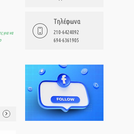
Τηλέφωνα
210-6424092
ς για να
694-6361905
ο