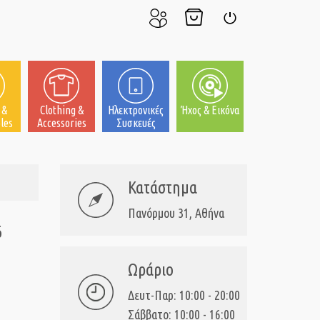
Ο
Το
Σύνδεση
Λογαριασμός
Καλάθι
μου
μου
 &
Clothing &
Ηλεκτρονικές
Ήχος & Εικόνα
les
Accessories
Συσκευές
Κατάστημα
Πανόρμου 31, Αθήνα
6
Ωράριο
Δευτ-Παρ: 10:00 - 20:00
Σάββατο: 10:00 - 16:00