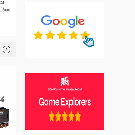
και
κώδικα