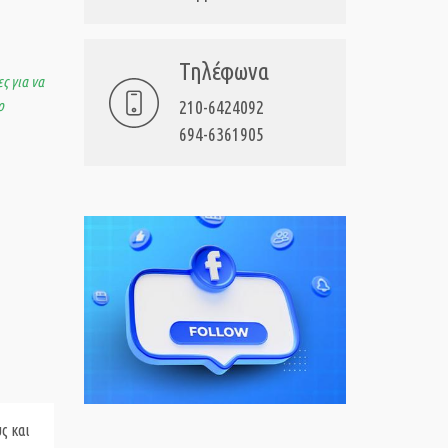
Τηλέφωνα
ς για να
ο
210-6424092
694-6361905
ς και