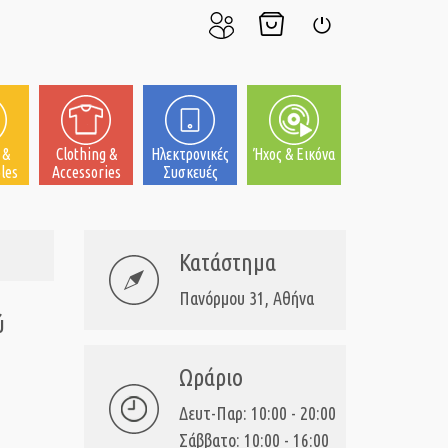
Ο
Το
Σύνδεση
Λογαριασμός
Καλάθι
μου
μου
 &
Clothing &
Ηλεκτρονικές
Ήχος & Εικόνα
les
Accessories
Συσκευές
Κατάστημα
Πανόρμου 31, Αθήνα
ύ
Ωράριο
Δευτ-Παρ: 10:00 - 20:00
Σάββατο: 10:00 - 16:00