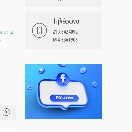
Τηλέφωνα
210-6424092
ς για να
694-6361905
ο