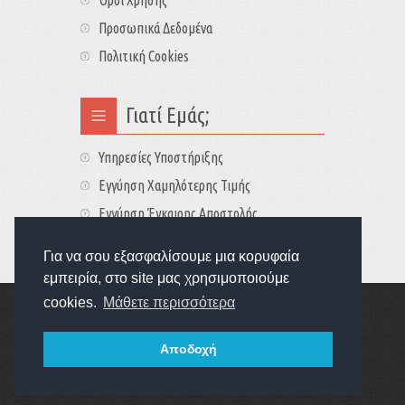
Προσωπικά Δεδομένα
Πολιτική Cookies
Γιατί Εμάς;
Υπηρεσίες Υποστήριξης
Εγγύηση Χαμηλότερης Τιμής
Εγγύηση Έγκαιρης Αποστολής
Τιμές - Διαθεσιμότητες
Για να σου εξασφαλίσουμε μια κορυφαία
εμπειρία, στο site μας χρησιμοποιούμε
cookies.
Μάθετε περισσότερα
Copyright © 2022
GameExplorers
Οι τιμές περιλαμβάνουν ΦΠΑ 24%
Αποδοχή