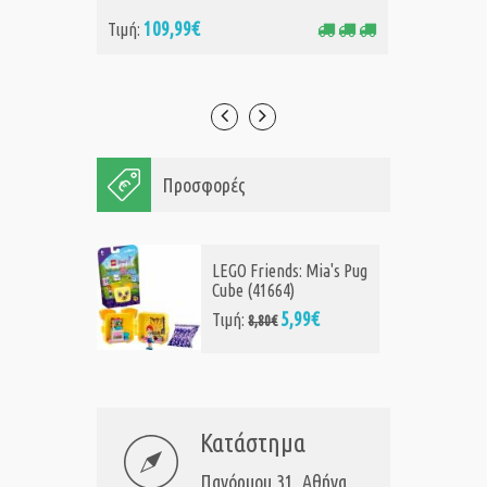
109,99€
12
Τιμή:
Τιμή:
Προσφορές
LEGO Friends: Mia's Pug
Cube (41664)
5,99€
Τιμή:
8,80€
Κατάστημα
Πανόρμου 31, Αθήνα