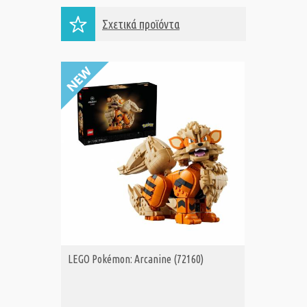
Σχετικά προϊόντα
LEGO Pokémon: Arcanine (72160)
LEGO® 
ΑΓΟΡΑ
Α
BOUQUET