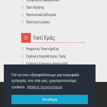
Όροι Χρήσης
Προσωπικά Δεδομένα
Πολιτική Cookies
Γιατί Εμάς;
Υπηρεσίες Υποστήριξης
Εγγύηση Χαμηλότερης Τιμής
Εγγύηση Έγκαιρης Αποστολής
Τιμές - Διαθεσιμότητες
Για να σου εξασφαλίσουμε μια κορυφαία
εμπειρία, στο site μας χρησιμοποιούμε
cookies.
Μάθετε περισσότερα
Copyright © 2022
GameExplorers
Οι τιμές περιλαμβάνουν ΦΠΑ 24%
Αποδοχή