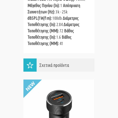
Μέγεθος Πηνίου (In):
1
Απόπρικση
Συχνοτήτων (Hz):
3k - 25k
dBSPL(1W/1m):
108db
Διάμετρος
Τοποθέτησης (In):
2.84
Διάμετρος
Τοποθέτησης (MM):
72
Βάθος
Τοποθέτησης (In):
1.6
Βάθος
Τοποθέτησης (MM):
41
Σχετικά προϊόντα
Ενισχυτής