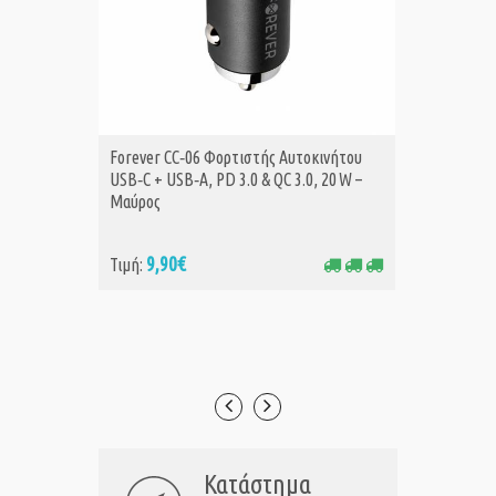
Forever CC‑06 Φορτιστής Αυτοκινήτου
ΑΓΟΡΑ
Α
Ενισχυτής
USB‑C + USB‑A, PD 3.0 & QC 3.0, 20 W –
Μαύρος
Ενισχυτ
9,90€
Τιμή:
54
Τιμή:
Κατάστημα