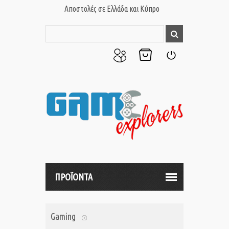
Αποστολές σε Ελλάδα και Κύπρο
Ο
Το
Σύνδεση
Λογαριασμός
Καλάθι
μου
μου
ΠΡΟΪΟΝΤΑ
Gaming