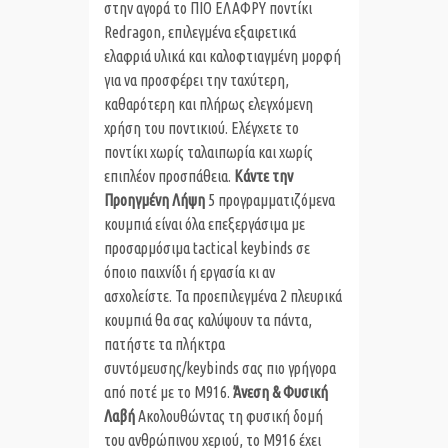
στην αγορά το ΠΙΟ ΕΛΑΦΡΥ ποντίκι
Redragon, επιλεγμένα εξαιρετικά
ελαφριά υλικά και καλοφτιαγμένη μορφή
για να προσφέρει την ταχύτερη,
καθαρότερη και πλήρως ελεγχόμενη
χρήση του ποντικιού. Ελέγχετε το
ποντίκι χωρίς ταλαιπωρία και χωρίς
επιπλέον προσπάθεια.
Κάντε την
Προηγμένη Λήψη
5 προγραμματιζόμενα
κουμπιά είναι όλα επεξεργάσιμα με
προσαρμόσιμα tactical keybinds σε
όποιο παιχνίδι ή εργασία κι αν
ασχολείστε. Τα προεπιλεγμένα 2 πλευρικά
κουμπιά θα σας καλύψουν τα πάντα,
πατήστε τα πλήκτρα
συντόμευσης/keybinds σας πιο γρήγορα
από ποτέ με το M916.
Άνεση & Φυσική
Λαβή
Ακολουθώντας τη φυσική δομή
του ανθρώπινου χεριού, το M916 έχει