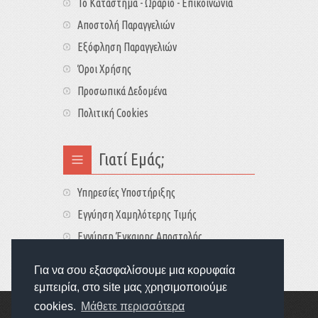
Το Κατάστημα - Ωράριο - Επικοινωνία
Αποστολή Παραγγελιών
Εξόφληση Παραγγελιών
Όροι Χρήσης
Προσωπικά Δεδομένα
Πολιτική Cookies
Γιατί Εμάς;
Υπηρεσίες Υποστήριξης
Εγγύηση Χαμηλότερης Τιμής
Εγγύηση Έγκαιρης Αποστολής
Τιμές - Διαθεσιμότητες
Για να σου εξασφαλίσουμε μια κορυφαία
εμπειρία, στο site μας χρησιμοποιούμε
cookies.
Μάθετε περισσότερα
Copyright © 2022
GameExplorers