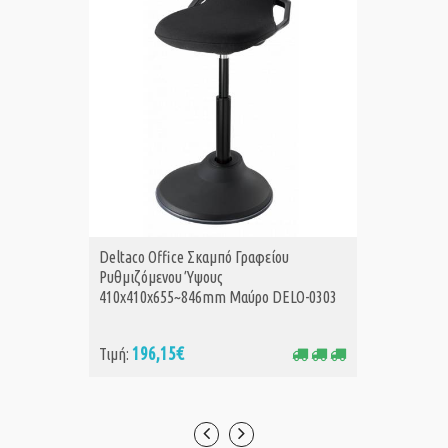
Deltaco Office Σκαμπό Γραφείου
GEMBIR
ΑΓΟΡΑ
Α
Ρυθμιζόμενου Ύψους
WITH P
410x410x655~846mm Μαύρο DELO-0303
196,15€
15
Τιμή:
Τιμή: