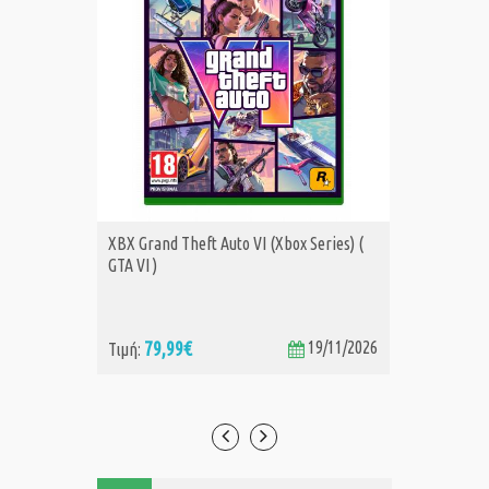
XBX Grand Theft Auto VI (Xbox Series) (
XBS FAB
ΑΓΟΡΑ
Α
GTA VI )
79,99€
19/11/2026
74
Τιμή:
Τιμή: