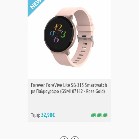
Forever ForeVive Lite SB-315 Smartwatch
MILI sma
ΑΓΟΡΑ
Α
με Παλμογράφο (GSM107162 - Rose Gold)
Android
μαύρο
32,90€
10
Τιμή:
Τιμή: