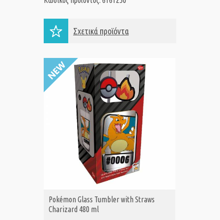
Κωδικός προϊόντος: 6161250
Σχετικά προϊόντα
Pokémon Glass Tumbler with Straws
Pokémon
ΑΓΟΡΑ
Α
Charizard 480 ml
Pikachu