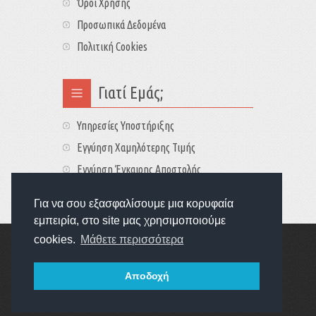
Όροι Χρήσης
Προσωπικά Δεδομένα
Πολιτική Cookies
Γιατί Εμάς;
Υπηρεσίες Υποστήριξης
Εγγύηση Χαμηλότερης Τιμής
Εγγύηση Έγκαιρης Αποστολής
Τιμές - Διαθεσιμότητες
Για να σου εξασφαλίσουμε μια κορυφαία
εμπειρία, στο site μας χρησιμοποιούμε
cookies.
Μάθετε περισσότερα
Copyright © 2022
GameExplorers
Οι τιμές περιλαμβάνουν ΦΠΑ 24%
Αποδοχή