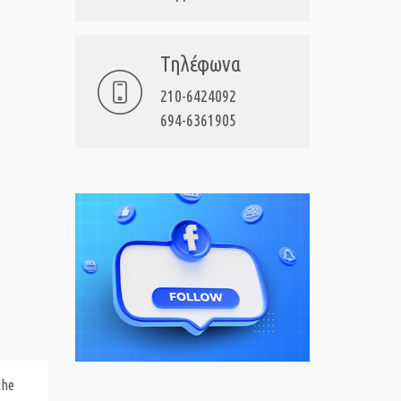
Τηλέφωνα
210-6424092
694-6361905
the