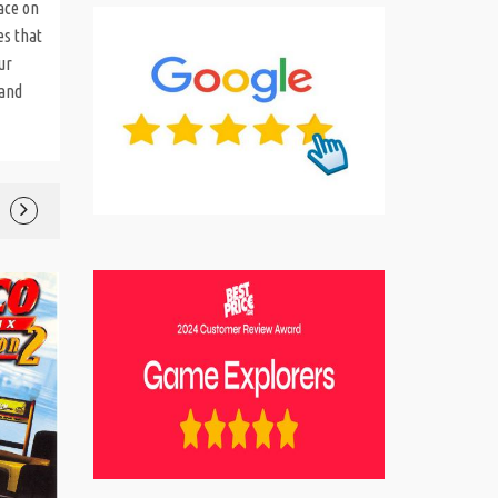
race on
es that
ur
 and