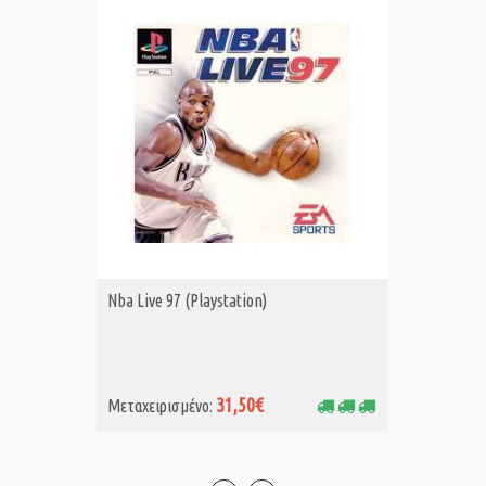
Nba Live 97 (Playstation)
Jimmy Wh
ΑΓΟΡΑ MET.
Α
CD Only
31,50€
Μεταχειρισμένο:
Μεταχει