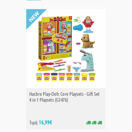
Hasbro Play-Doh: Core Playsets - Gift Set
Hasbro 
ΑΓΟΡΑ
Α
4 in 1 Playsets (G3476)
16,99€
Τιμή:
Τιμή:
24