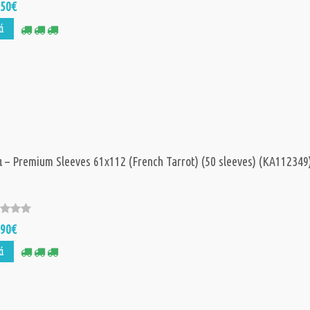
,50€
ά
 – Premium Sleeves 61x112 (French Tarrot) (50 sleeves) (KA112349
,90€
ά