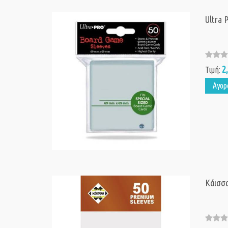
Ultra 
2
Τιμή:
Αγορ
Κάισσα