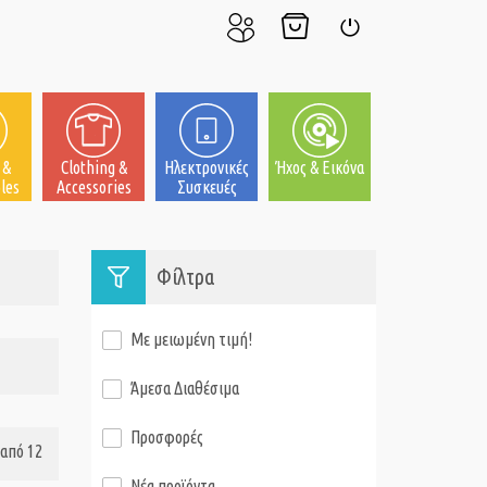
Ο
Το
Σύνδεση
Λογαριασμός
Καλάθι
μου
μου
 &
Clothing &
Ηλεκτρονικές
Ήχος & Εικόνα
les
Accessories
Συσκευές
Φίλτρα
Με μειωμένη τιμή!
Άμεσα Διαθέσιμα
Προσφορές
από 12
Νέα προϊόντα