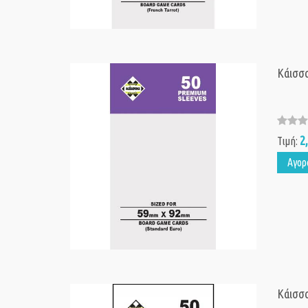
Κάισσα
2
Τιμή:
Αγορ
Κάισσα