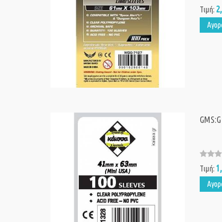
2
Τιμή:
Αγορ
GMS:G
1
Τιμή:
Αγορ