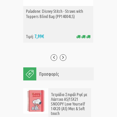
Paladone: Disney Stitch - Straws with
Paladone
ΑΓΟΡΑ
Α
Toppers Blind Bag (PP14004LS)
Advent 
7,99€
24
Τιμή:
Τιμή:
Προσφορές
Τετράδιο Σπιράλ Ριγέ με
Λάστιχο A5/15X21
SNOOPY Love Yourself
14X20 (Α5) Ματ & Soft
touch