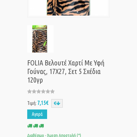
FOLIA Βελουτέ Χαρτί Με Υφή
Γούνας, 17Χ27, Σετ 5 Σχέδια
120γρ
7,15€
Τιμή:
Αγορά
Διαθέσιμο - Άμεση Αποστολή (*)