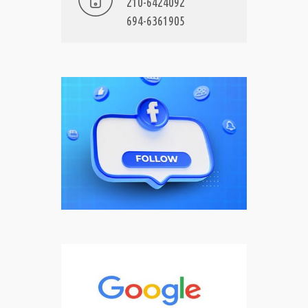
210-6424092
694-6361905