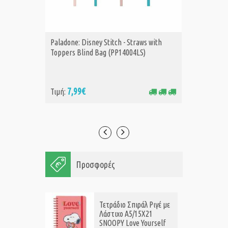
Paladone: Disney Stitch - Straws with
Paladone
ΑΓΟΡΑ
Α
Toppers Blind Bag (PP14004LS)
Advent 
7,99€
24
Τιμή:
Τιμή:
Προσφορές
Τετράδιο Σπιράλ Ριγέ με
Λάστιχο A5/15X21
SNOOPY Love Yourself