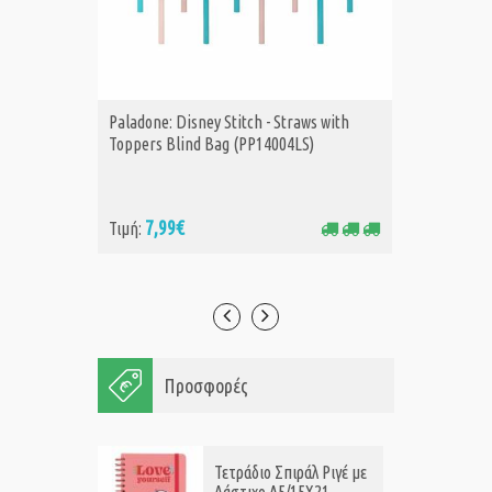
Paladone: Disney Stitch - Straws with
Paladone
ΑΓΟΡΑ
Α
Toppers Blind Bag (PP14004LS)
Advent 
7,99€
24
Τιμή:
Τιμή:
Προσφορές
Τετράδιο Σπιράλ Ριγέ με