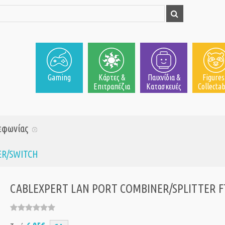
Gaming
Κάρτες &
Παιχνίδια &
Figures
Επιτραπέζια
Κατασκευές
Collectab
λεφωνίας
TER/SWITCH
CABLEXPERT LAN PORT COMBINER/SPLITTER F