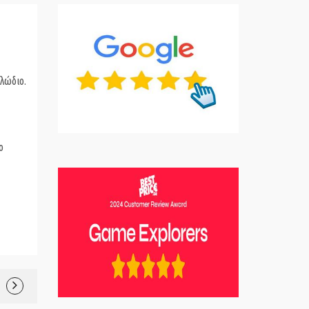
αλώδιο.
ο