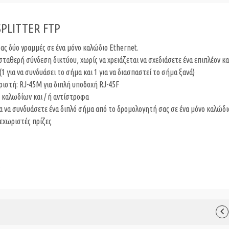
PLITTER FTP
ς δύο γραμμές σε ένα μόνο καλώδιο Ethernet.
σταθερή σύνδεση δικτύου, χωρίς να χρειάζεται να σχεδιάσετε ένα επιπλέον κ
 για να συνδυάσει το σήμα και 1 για να διασπαστεί το σήμα ξανά)
ιστή: RJ-45M για διπλή υποδοχή RJ-45F
4 καλωδίων και / ή αντίστροφα
α να συνδυάσετε ένα διπλό σήμα από το δρομολογητή σας σε ένα μόνο καλώδι
ξεχωριστές πρίζες
X