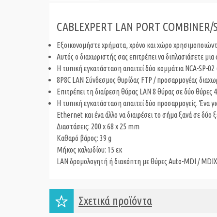
CABLEXPERT LAN PORT COMBINER/S
Εξοικονομήστε χρήματα, χρόνο και χώρο χρησιμοποιώντα
Αυτός ο διαχωριστής σας επιτρέπει να διπλασιάσετε μια 
Η τυπική εγκατάσταση απαιτεί δύο κομμάτια NCA-SP-02 (1
8P8C LAN Σύνδεσμος θυρίδας FTP / προσαρμογέας διαχωρ
Επιτρέπει τη διαίρεση θύρας LAN 8 θύρας σε δύο θύρες 
Η τυπική εγκατάσταση απαιτεί δύο προσαρμογείς. Ένα γι
Ethernet και ένα άλλο να διαιρέσει το σήμα ξανά σε δύο 
Διαστάσεις: 200 x 68 x 25 mm
Καθαρό βάρος: 39 g
Μήκος καλωδίου: 15 εκ
LAN δρομολογητή ή διακόπτη με θύρες Auto-MDI / MDI
Σχετικά προϊόντα