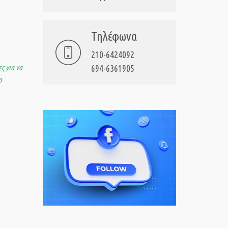
Τηλέφωνα
210-6424092
ς για να
694-6361905
ο