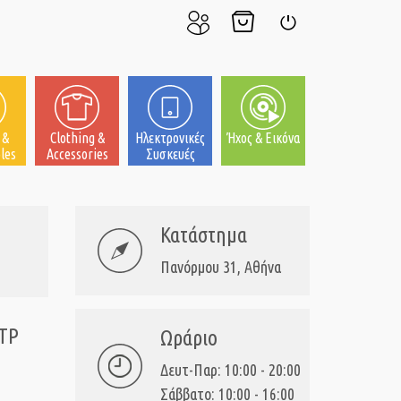
Ο
Το
Σύνδεση
Λογαριασμός
Καλάθι
μου
μου
 &
Clothing &
Ηλεκτρονικές
Ήχος & Εικόνα
les
Accessories
Συσκευές
Κατάστημα
Πανόρμου 31, Αθήνα
TP
Ωράριο
Δευτ-Παρ: 10:00 - 20:00
Σάββατο: 10:00 - 16:00