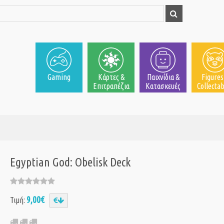
Gaming
Κάρτες &
Παιχνίδια &
Figures
Επιτραπέζια
Κατασκευές
Collectab
Egyptian God: Obelisk Deck
9,00€
Τιμή: