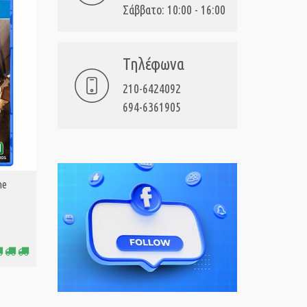
Σάββατο: 10:00 - 16:00
Τηλέφωνα
210-6424092
694-6361905
he
PS4 House of The Dead - Remake
PS4 WWE 
ΑΓΟΡΑ
17,99€
Τιμή:
Τιμή:
38,5