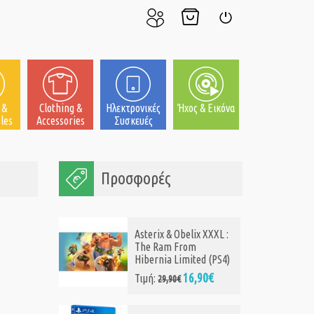
Ο
Το
Σύνδεση
Λογαριασμός
Καλάθι
μου
μου
 &
Clothing &
Ηλεκτρονικές
Ήχος & Εικόνα
les
Accessories
Συσκευές
Προσφορές
Asterix & Obelix XXXL :
The Ram From
Hibernia Limited (PS4)
16,90€
Τιμή:
29,90€