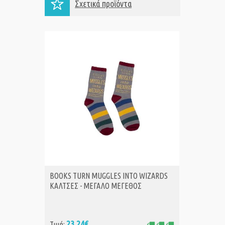
Σχετικά προϊόντα
BOOKS TURN MUGGLES INTO WIZARDS
BOOKS 
ΑΓΟΡΑ
Α
ΚΑΛΤΣΕΣ - ΜΕΓΑΛΟ ΜΕΓΕΘΟΣ
ΚΑΛΤΣΕ
23,24€
18
Τιμή:
Τιμή: