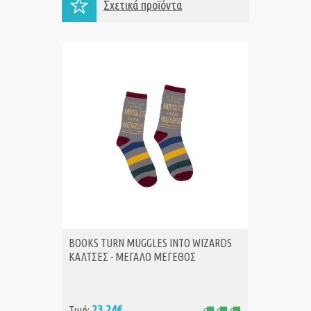
Σχετικά προϊόντα
BOOKS TURN MUGGLES INTO WIZARDS
BOOKS 
ΑΓΟΡΑ
Α
ΚΑΛΤΣΕΣ - ΜΕΓΑΛΟ ΜΕΓΕΘΟΣ
ΚΑΛΤΣΕ
23,24€
18
Τιμή:
Τιμή: