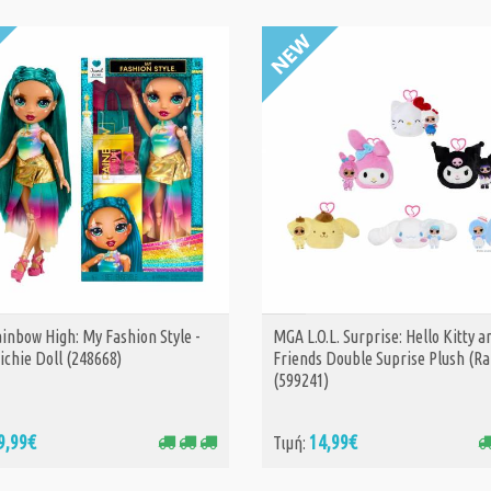
inbow High: My Fashion Style -
MGA L.O.L. Surprise: Hello Kitty a
ΑΓΟΡΑ
ΑΓΟΡΑ
ichie Doll (248668)
Friends Double Suprise Plush (R
(599241)
9,99€
14,99€
Τιμή: