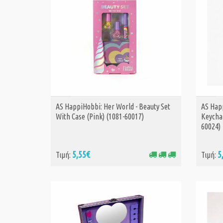
AS HappiHobbi: Her World - Beauty Set
AS Happ
ΑΓΟΡΑ
With Case (Pink) (1081-60017)
Keychai
60024)
5,55€
5
Τιμή:
Τιμή: