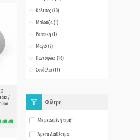
Κάλτσες (30)
Μπλούζα (1)
Ραπτική (1)
Μαγιό (2)
Παντόφλες (16)
Σανδάλια (11)
ED
άκι /
Φίλτρα
ούρα
Με μειωμένη τιμή!
Άμεσα Διαθέσιμα