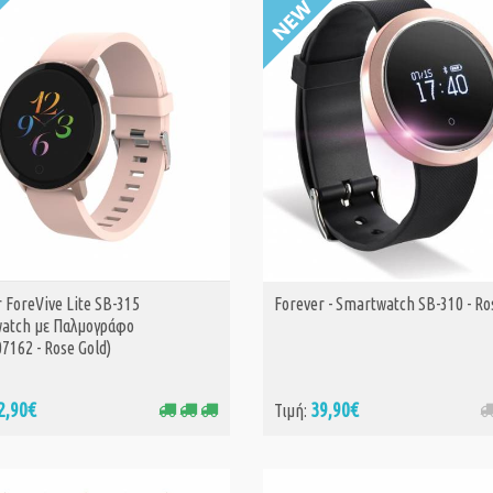
 ForeVive Lite SB-315
Forever - Smartwatch SB-310 - Ro
ΑΓΟΡΑ
atch με Παλμογράφο
7162 - Rose Gold)
2,90€
39,90€
Τιμή: