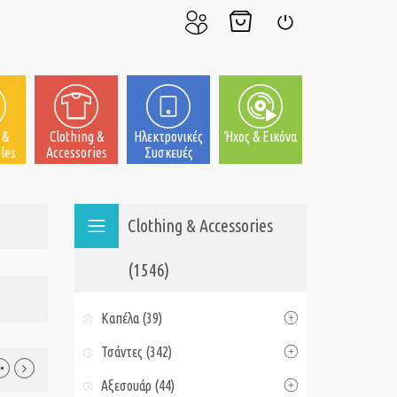
Ο
Το
Σύνδεση
Λογαριασμός
Καλάθι
μου
μου
 &
Clothing &
Ηλεκτρονικές
Ήχος & Εικόνα
les
Accessories
Συσκευές
Clothing & Accessories
(1546)
Καπέλα (39)
Τσάντες (342)
Αξεσουάρ (44)