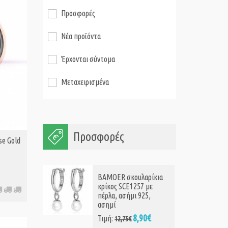
Προσφορές
Νέα προϊόντα
Έρχονται σύντομα
Μεταχειρισμένα
Προσφορές
se Gold
BAMOER σκουλαρίκια
κρίκος SCE1257 με
πέρλα, ασήμι 925,
ασημί
8,90€
Τιμή:
12,75€