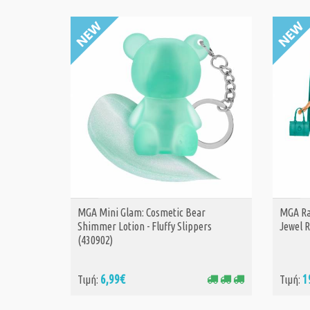
MGA Mini Glam: Cosmetic Bear
MGA Ra
ΑΓΟΡΑ
Shimmer Lotion - Fluffy Slippers
Jewel R
(430902)
6,99€
1
Τιμή:
Τιμή: