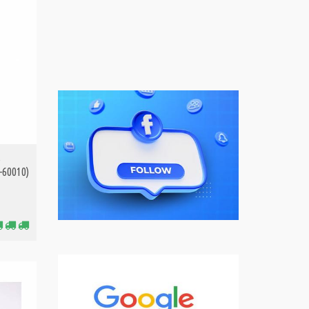
Bag (40cm)
(712529273)
33,99€
Τιμή:
s
-60010)