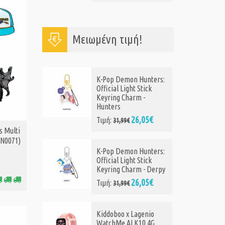
Μειωμένη τιμή!
nters:
INTIME λουράκι
ick
σιλικόνης IT-070-BAND-
BK για smartwatch G6,
μαύρο
05€
8,90€
Τιμή:
s Multi
PN0071)
nters:
Loungefly: Dr. Seuss
ick
Grinch - Holiday Zip
- Derpy
Around Wallet
(DSSWA0026)
05€
29,99€
Τιμή:
34,99€
nio
 4G
Loungefly Sanrio: