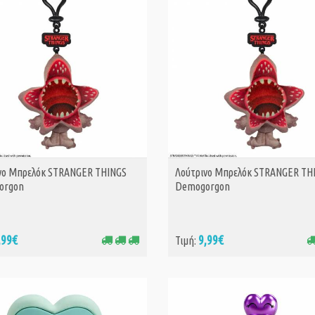
Pink (KBLGK10
89,
Τιμή:
93,99€
KPop Demon Hun
HUNTR/X Logo P
(CR3135)
3,60
Τιμή:
4,99€
KPop Demon Hun
νο Μπρελόκ STRANGER THINGS
Λούτρινο Μπρελόκ STRANGER TH
ΑΓΟΡΑ
ΑΓΟΡΑ
Saja Boys logo P
(CR3133)
orgon
Demogorgon
3,60
Τιμή:
4,99€
,99€
9,99€
Τιμή:
KPop Demon Hun
K-Pop Demon H
Pin (CR3129)
3,60
Τιμή:
4,99€