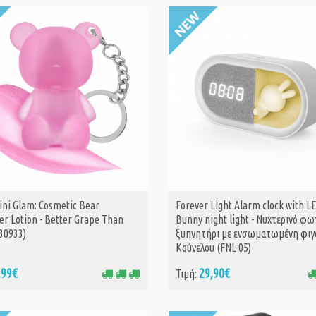
ni Glam: Cosmetic Bear
Forever Light Alarm clock with L
ΑΓΟΡΑ
ΑΓΟΡΑ
r Lotion - Better Grape Than
Bunny night light - Νυχτερινό φωτ
430933)
ξυπνητήρι με ενσωματωμένη φιγ
Κούνελου (FNL-05)
,99€
29,90€
Τιμή: