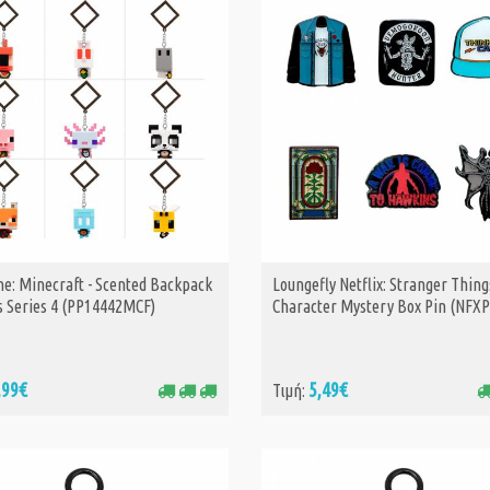
K-Pop Demon Hu
Official Light St
Keyring Charm -
Hunters
26,
Τιμή:
31,99€
ne: Minecraft - Scented Backpack
Loungefly Netflix: Stranger Thing
ΑΓΟΡΑ
ΑΓΟΡΑ
s Series 4 (PP14442MCF)
Character Mystery Box Pin (NFX
K-Pop Demon Hu
Official Light St
Keyring Charm 
,99€
5,49€
Τιμή:
26,
Τιμή:
31,99€
Kiddoboo x Lage
WatchMe AI K10