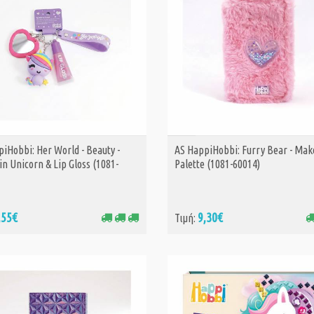
iHobbi: Her World - Beauty -
AS HappiHobbi: Furry Bear - Ma
ΑΓΟΡΑ
ΑΓΟΡΑ
n Unicorn & Lip Gloss (1081-
Palette (1081-60014)
,55€
9,30€
Τιμή: