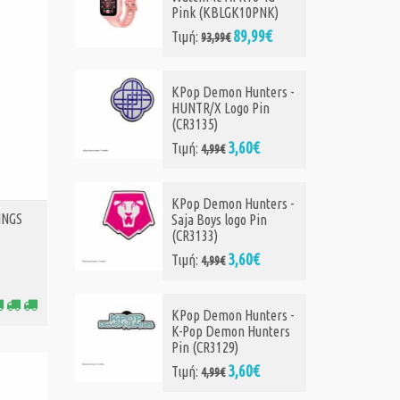
PNK)
Kuromi 20Th
Anniversary Cell Phone
99€
Crossbody Bag With
Coin Bag (SANTB1759)
37,99€
Τιμή:
42,99€
ters -
in
Loungefly Pixar: Cars
€
Full-Size Backpack
(WDBK4230)
79,99€
Τιμή:
89,99€
ters -
INGS
in
Loungefly Sanrio: My
€
Melody And Kuromi
Mini Backpack
(SANBK0592)
ters -
59,99€
Τιμή:
69,99€
unters
€
Safta: FC Barcelona
25/26 Home Kit - Sports