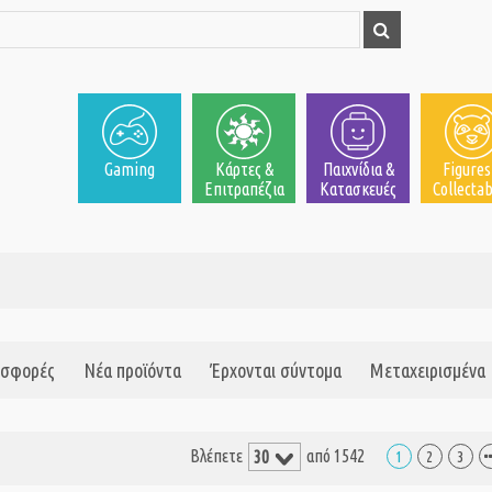
Gaming
Κάρτες &
Παιχνίδια &
Figures
Επιτραπέζια
Κατασκευές
Collectab
σφορές
Νέα προϊόντα
Έρχονται σύντομα
Μεταχειρισμένα
Βλέπετε
από 1542
1
2
3