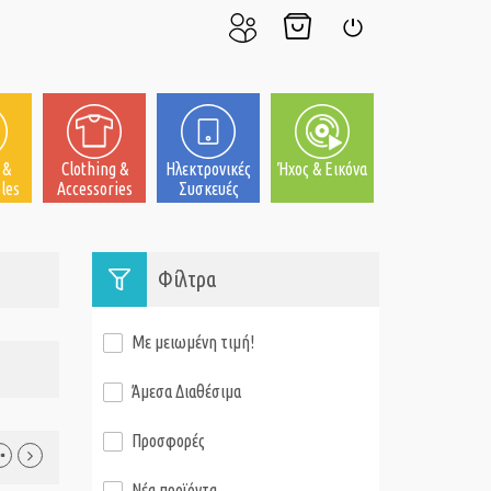
Ο
Το
Σύνδεση
Λογαριασμός
Καλάθι
μου
μου
 &
Clothing &
Ηλεκτρονικές
Ήχος & Εικόνα
les
Accessories
Συσκευές
Φίλτρα
Με μειωμένη τιμή!
Άμεσα Διαθέσιμα
Προσφορές
Νέα προϊόντα