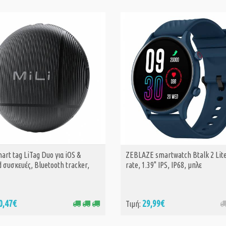
Kiddoboo x Lage
WatchMe AI K10
art tag LiTag Duo για iOS &
ZEBLAZE smartwatch Btalk 2 Lite
ΑΓΟΡΑ
Pink (KBLGK10
 συσκευές, Bluetooth tracker,
rate, 1.39" IPS, IP68, μπλε
89,
Τιμή:
93,99€
INTIME λουράκι
0,47€
29,99€
Τιμή:
σιλικόνης IT-07
BK για smartwat