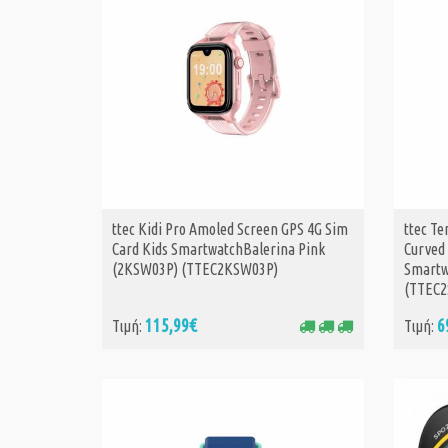
ttec Kidi Pro Amoled Screen GPS 4G Sim
ttec T
ΑΓΟΡΑ
Card Kids SmartwatchBalerina Pink
Curved
(2KSW03P) (TTEC2KSW03P)
Smartw
(TTEC2
115,99€
6
Τιμή:
Τιμή: