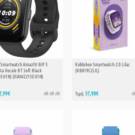
 Smartwatch Amazfit BIP 5
Kiddoboo Smartwatch 2.0 Lilac
ta Vocale BT Soft Black
(KB019C2LIL)
EU1N) (XIAW2215EU1N)
7,99€
37,90€
Τιμή: