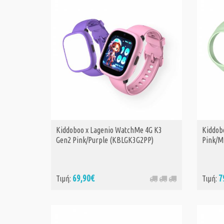
Kiddoboo x Lagenio WatchMe 4G K3
Kiddob
Gen2 Pink/Purple (KBLGK3G2PP)
Pink/M
69,90€
7
Τιμή:
Τιμή: