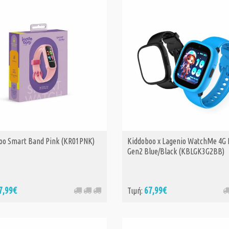
oo Smart Band Pink (KR01PNK)
Kiddoboo x Lagenio WatchMe 4G 
Gen2 Blue/Black (KBLGK3G2BB)
7,99€
67,99€
Τιμή: