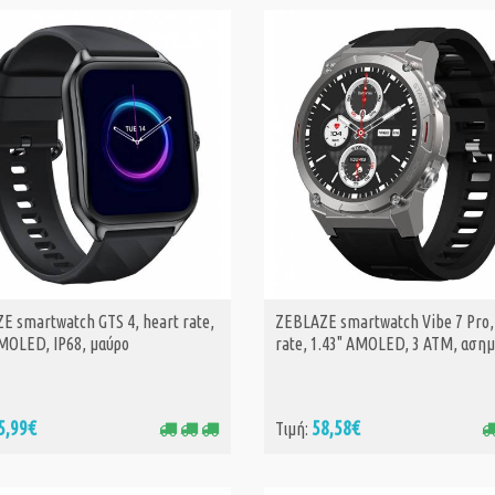
μαύρο
8,90€
Τιμή:
BLACKVIEW MUL
FUNCTIONAL
SMARTWATCH P
27,
Τιμή:
29,99€
BLACKVIEW MUL
FUNCTIONAL
SMARTWATCH G
27,
Τιμή:
29,99€
E smartwatch GTS 4, heart rate,
ZEBLAZE smartwatch Vibe 7 Pro,
ΑΓΟΡΑ
ΑΓΟΡΑ
AMOLED, IP68, μαύρο
rate, 1.43" AMOLED, 3 ATM, ασημ
5,99€
58,58€
Τιμή: