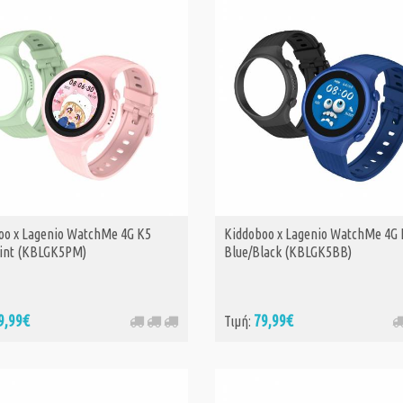
oo x Lagenio WatchMe 4G K5
Kiddoboo x Lagenio WatchMe 4G 
int (KBLGK5PM)
Blue/Black (KBLGK5BB)
9,99€
79,99€
Τιμή: