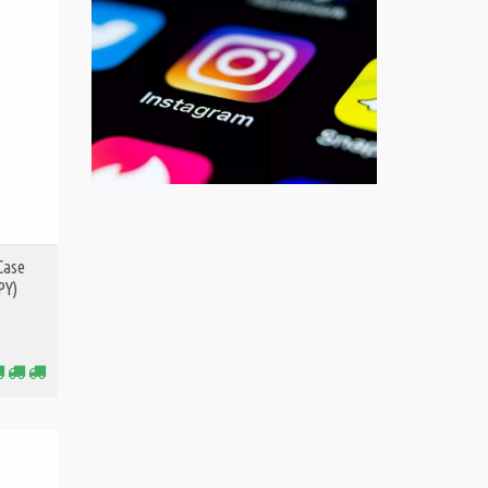
Case
PY)