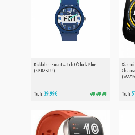
Kiddoboo Smartwatch O’Clock Blue
Xiaomi
ΑΓΟΡΑ
(KBR2BLU )
Chiama
(W2215
39,99€
5
Τιμή:
Τιμή: