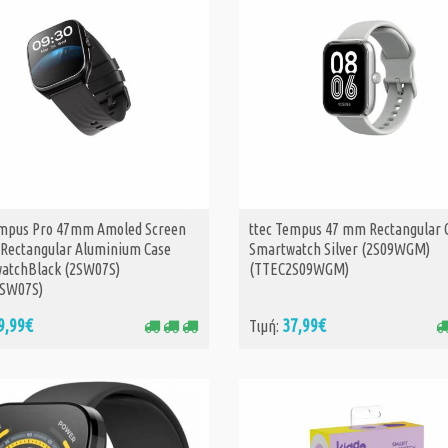
empus Pro 47mm Amoled Screen
ttec Tempus 47 mm Rectangular 
ΑΓΟΡΑ
ΑΓΟΡΑ
 Rectangular Aluminium Case
Smartwatch Silver (2S09WGM)
atchBlack (2SW07S)
(TTEC2S09WGM)
SW07S)
9,99€
37,99€
Τιμή: