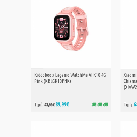
Kiddoboo x Lagenio WatchMe AI K10 4G
Xiaomi
ΑΓΟΡΑ
Pink (KBLGK10PNK)
Chiama
(XIAW
89,99€
6
Τιμή:
Τιμή:
93,99€