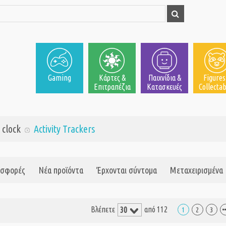
Gaming
Κάρτες &
Παιχνίδια &
Figures
Επιτραπέζια
Κατασκευές
Collectab
 clock
Activity Trackers
σφορές
Νέα προϊόντα
Έρχονται σύντομα
Μεταχειρισμένα
Βλέπετε
από 112
1
2
3