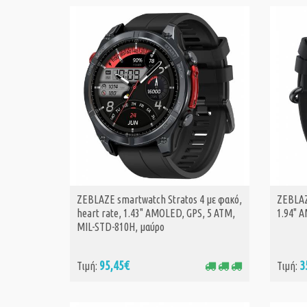
ZEBLAZE smartwatch Stratos 4 με φακό,
ZEBLAZ
ΑΓΟΡΑ
heart rate, 1.43" AMOLED, GPS, 5 ΑΤΜ,
1.94" 
MIL-STD-810H, μαύρο
95,45€
3
Τιμή:
Τιμή: