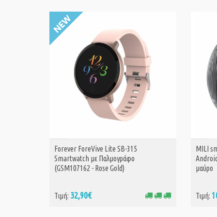
Forever ForeVive Lite SB-315
MILI sm
ΑΓΟΡΑ
Smartwatch με Παλμογράφο
Android
(GSM107162 - Rose Gold)
μαύρο
32,90€
1
Τιμή:
Τιμή: