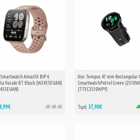
 Smartwatch Amazfit BIP 6
ttec Tempus 47 mm Rectangular 
ΑΓΟΡΑ
ta Vocale BT Blush (W2435EUAN)
SmartwatchPetrol Green (2S10W
2435EUAN)
(TTEC2S10WPY)
8,99€
37,90€
Τιμή: