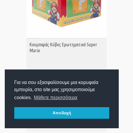
ΑΓΟΡΑ
Κουμπαράς Κύβος Ερωτηματικό Super
Mario
19,95€
Τιμή:
Για να σου εξασφαλίσουμε μια κορυφαία
εμπειρία, στο site μας χρησιμοποιούμε
Προβολή:
cookies.
Μάθετε περισσότερα
Αποδοχή
1
2
3
Βλέπετε
από 338