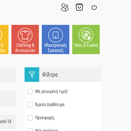
Ο
Το
Σύνδεση
Λογαριασμός
Καλάθι
μου
μου
 &
Clothing &
Ηλεκτρονικές
Ήχος & Εικόνα
les
Accessories
Συσκευές
Φίλτρα
Με μειωμένη τιμή!
Άμεσα Διαθέσιμα
Προσφορές
από 18
Νέα προϊόντα