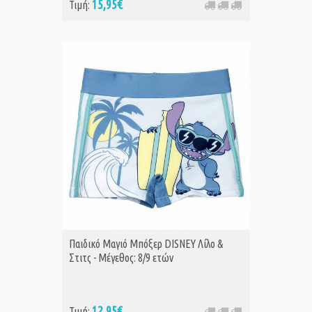
15,95€
Τιμή:
Παιδικό Μαγιό Μπόξερ DISNEY Λίλο &
Στιτς - Μέγεθος: 8/9 ετών
12,95€
Τιμή: