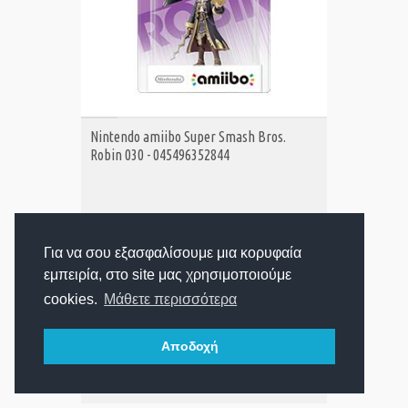
ΑΓΟΡΑ
Nintendo amiibo Super Smash Bros.
Robin 030 - 045496352844
19,60€
Τιμή:
Για να σου εξασφαλίσουμε μια κορυφαία
εμπειρία, στο site μας χρησιμοποιούμε
Προβολή:
cookies.
Μάθετε περισσότερα
Αποδοχή
1
2
Βλέπετε
από 34