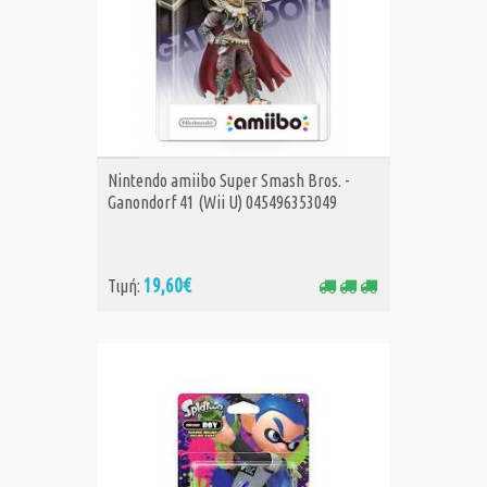
ΑΓΟΡΑ
Nintendo amiibo Super Smash Bros. -
Ganondorf 41 (Wii U) 045496353049
19,60€
Τιμή: