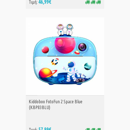
46,99€
Τιμή:
ΑΓΟΡΑ
Kiddoboo FotoFun 2 Space Blue
(KBP83BLU)
57,99€
Τιμή: