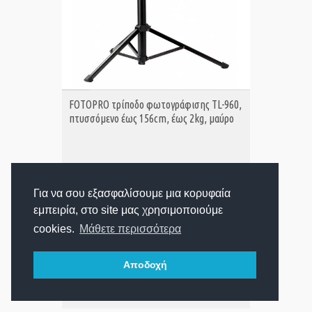
ΑΓΟΡΑ
FOTOPRO τρίποδο φωτογράφισης TL-960,
πτυσσόμενο έως 156cm, έως 2kg, μαύρο
22,44€
Τιμή:
Για να σου εξασφαλίσουμε μια κορυφαία
εμπειρία, στο site μας χρησιμοποιούμε
Προβολή:
cookies.
Μάθετε περισσότερα
Αποδοχή
1
2
3
Βλέπετε
από 68