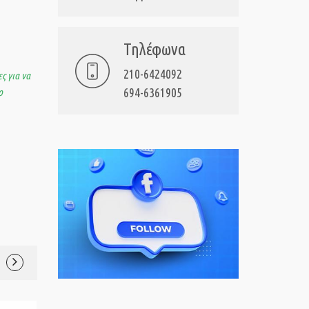
Τηλέφωνα
210-6424092
ς για να
694-6361905
ο