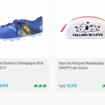
να Παπούτσι Ποδοσφαίρου REAL
Κασετίνα Λούτρινη Μισοφέγγαρο
ΑΓΟΡΑ
ΑΓΟΡΑ
D CF
SNOOPY Love Season
4,95€
16,95€
Τιμή: