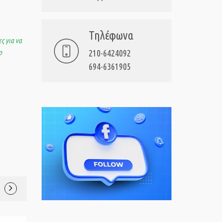
Τηλέφωνα
ς για να
ο
210-6424092
694-6361905