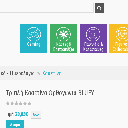
Gaming
Κάρτες &
Παιχνίδια &
Figures
Επιτραπέζια
Κατασκευές
Collectab
ικά - Ημερολόγια
Κασετίνα
Τριπλή Κασετίνα Ορθογώνια BLUEY
20,85€
Τιμή:
Αγορά