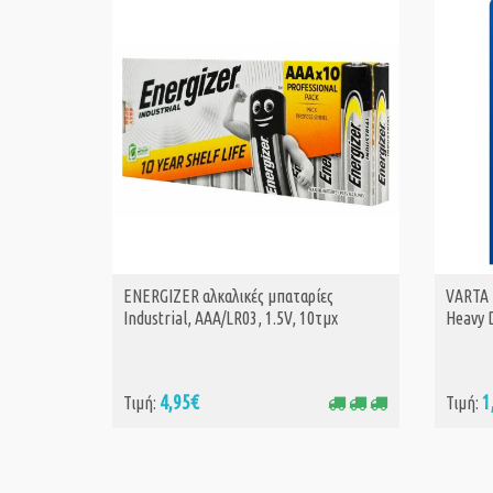
ENERGIZER αλκαλικές μπαταρίες
VARTA 
ΑΓΟΡΑ
Industrial, AAA/LR03, 1.5V, 10τμχ
Heavy D
4,95€
1
Τιμή:
Τιμή: