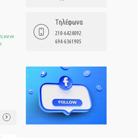
Τηλέφωνα
210-6424092
ς για να
694-6361905
ο