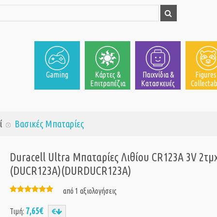
Gaming
Κάρτες &
Παιχνίδια &
Figures
Επιτραπέζια
Κατασκευές
Collectab
ί
Βασικές Μπαταρίες
Duracell Ultra Μπαταρίες Λιθίου CR123A 3V 2τμ
(DUCR123A)(DURDUCR123A)
από 1 αξιολογήσεις
7,65€
Τιμή: