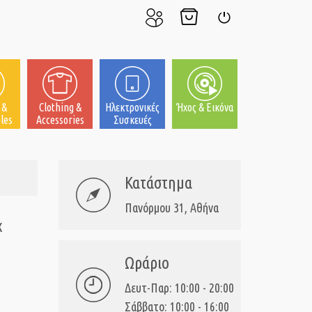
Ο
Το
Σύνδεση
Λογαριασμός
Καλάθι
μου
μου
 &
Clothing &
Ηλεκτρονικές
Ήχος & Εικόνα
les
Accessories
Συσκευές
Κατάστημα
Πανόρμου 31, Αθήνα
χ
Ωράριο
Δευτ-Παρ: 10:00 - 20:00
Σάββατο: 10:00 - 16:00