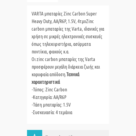
VARTA μπαταρίες Zinc Carbon Super
Heavy Duty, AA/R6P, 1.5V, 4τμχ
Zinc
carbon μπαταρίες της Varta, ιδανικές για
χρήση σε μικρές ηλεκτρονικές συσκευές
όπως τηλεχειριστήρια, ασύρματα
ποντίκια, φακούς κ.α.
Οι zinc carbon μπαταρίες της Varta
προσφέρουν μεγάλη διάρκεια ζωής και
κορυφαία απόδοση.
Τεχνικά
χαρακτηριστικά
-Τύπος: Zinc Carbon
-Κατηγορία: AA/R6P
-Τάση μπαταρίας: 1.5V
-Συσκευασία: 4 τεμάχια