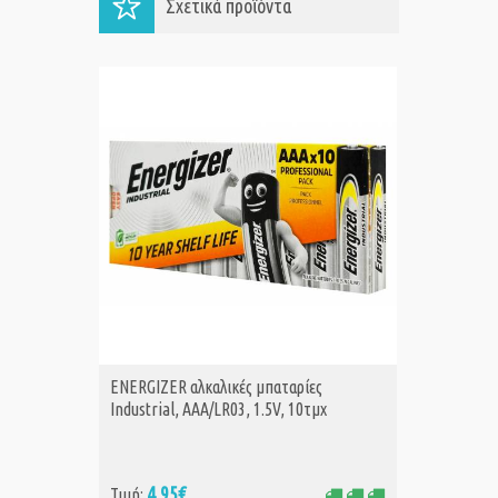
Σχετικά προϊόντα
ENERGIZER αλκαλικές μπαταρίες
VARTA μ
ΑΓΟΡΑ
Α
Industrial, AAA/LR03, 1.5V, 10τμχ
Heavy Du
4,95€
1,
Τιμή:
Τιμή: