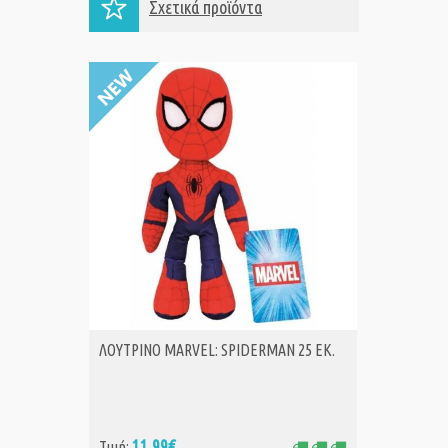
Σχετικά προϊόντα
ΛΟΥΤΡΙΝΟ MARVEL: SPIDERMAN 25 ΕΚ.
AS 3D V
ΑΓΟΡΑ
Α
11,99€
7,
Τιμή:
Τιμή: