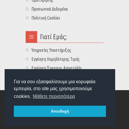
Προσωπικά Δεδομένα
Πολιτική Cookies
Γιατί Εμάς;
Υπηρεσίες Υποστήριξης
Εγγύηση Χαμηλότερης Τιμής
Εγγύηση Έγκαιρης Αποστολής
Τιμές - Διαθεσιμότητες
Για να σου εξασφαλίσουμε μια κορυφαία
εμπειρία, στο site μας χρησιμοποιούμε
cookies.
Μάθετε περισσότερα
Copyright © 2022
GameExplorers
Οι τιμές περιλαμβάνουν ΦΠΑ 24%
Αποδοχή