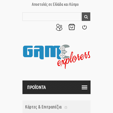
Αποστολές σε Ελλάδα και Κύπρο
Ο
Το
Σύνδεση
Λογαριασμός
Καλάθι
μου
μου
ΠΡΟΪΟΝΤΑ
Κάρτες & Επιτραπέζια