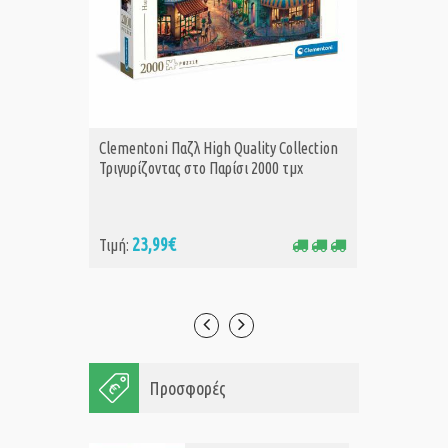
Clementoni Παζλ High Quality Collection
Clement
ΑΓΟΡΑ
Α
Τριγυρίζοντας στο Παρίσι 2000 τμχ
Το Μεγα
23,99€
23
Τιμή:
Τιμή:
Προσφορές