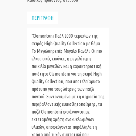
Κωδικός προϊόντος: 6155990
ΠΕΡΙΓΡΑΦΗ
"Clementoni Παζλ 2000 τεμαχίων της
σειράς High Quality Collection με θέμα
Το Μεγαλοπρεπές Μεγάλο Κανάλι. Οι πιο
ελκυστικές εικόνες, η μεγαλύτερη
ποικιλία μεγεθών και η χαρακτηριστική
ποιότητα Clementoni για τη σειρά High
Quality Collection, που αποτελεί χρυσό
πρότυπο για τους λάτρεις των παζλ
παντού. Συντονισμένα με τη σημασία της
περιβαλλοντικής ευαισθητοποίησης, τα
παζλ Clementoni φτιάχνονται με
εκτεταμένη χρήση ανακυκλωμένων
υλικών, αποφεύγοντας παράλληλα τη
χρήση από τυχόν συστατικά που