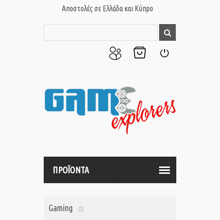
Αποστολές σε Ελλάδα και Κύπρο
Ο
Το
Σύνδεση
Λογαριασμός
Καλάθι
μου
μου
ΠΡΟΪΟΝΤΑ
Gaming