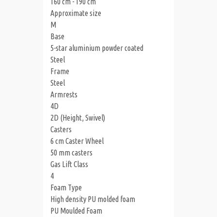
160 cm - 190 cm
Approximate size
M
Base
5-star aluminium powder coated
Steel
Frame
Steel
Armrests
4D
2D (Height, Swivel)
Casters
6 cm Caster Wheel
50 mm casters
Gas Lift Class
4
Foam Type
High density PU molded foam
PU Moulded Foam