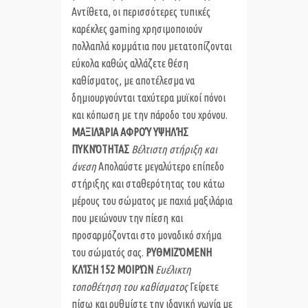
Αντίθετα, οι περισσότερες τυπικές
καρέκλες gaming χρησιμοποιούν
πολλαπλά κομμάτια που μετατοπίζονται
εύκολα καθώς αλλάζετε θέση
καθίσματος, με αποτέλεσμα να
δημιουργούνται ταχύτερα μυϊκοί πόνοι
και κόπωση με την πάροδο του χρόνου.
ΜΑΞΙΛΆΡΙΑ ΑΦΡΟΎ ΥΨΗΛΉΣ
ΠΥΚΝΌΤΗΤΑΣ
Βέλτιστη στήριξη και
άνεση
Απολαύστε μεγαλύτερο επίπεδο
στήριξης και σταθερότητας του κάτω
μέρους του σώματος με παχιά μαξιλάρια
που μειώνουν την πίεση και
προσαρμόζονται στο μοναδικό σχήμα
του σώματός σας.
ΡΥΘΜΙΖΌΜΕΝΗ
ΚΛΊΣΗ 152 ΜΟΙΡΏΝ
Ευέλικτη
τοποθέτηση του καθίσματος
Γείρετε
πίσω και ρυθμίστε την ιδανική γωνία με