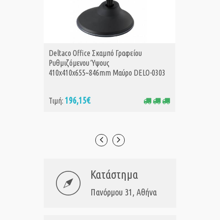
Deltaco Office Σκαμπό Γραφείου
GEMBIR
ΑΓΟΡΑ
Α
Ρυθμιζόμενου Ύψους
WITH P
410x410x655~846mm Μαύρο DELO-0303
196,15€
15
Τιμή:
Τιμή:
Κατάστημα
Πανόρμου 31, Αθήνα