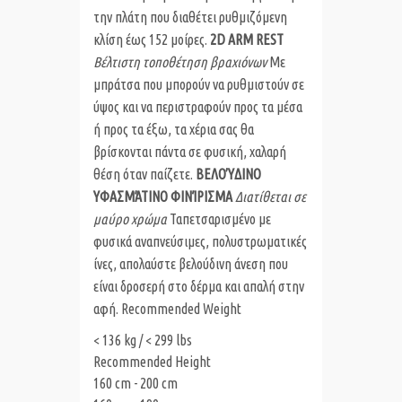
την πλάτη που διαθέτει ρυθμιζόμενη
κλίση έως 152 μοίρες.
2D ARM REST
Βέλτιστη τοποθέτηση βραχιόνων
Με
μπράτσα που μπορούν να ρυθμιστούν σε
ύψος και να περιστραφούν προς τα μέσα
ή προς τα έξω, τα χέρια σας θα
βρίσκονται πάντα σε φυσική, χαλαρή
θέση όταν παίζετε.
ΒΕΛΟΎΔΙΝΟ
ΥΦΑΣΜΆΤΙΝΟ ΦΙΝΊΡΙΣΜΑ
Διατίθεται σε
μαύρο χρώμα
Ταπετσαρισμένο με
φυσικά αναπνεύσιμες, πολυστρωματικές
ίνες, απολαύστε βελούδινη άνεση που
είναι δροσερή στο δέρμα και απαλή στην
αφή.
Recommended Weight
< 136 kg / < 299 lbs
Recommended Height
160 cm - 200 cm