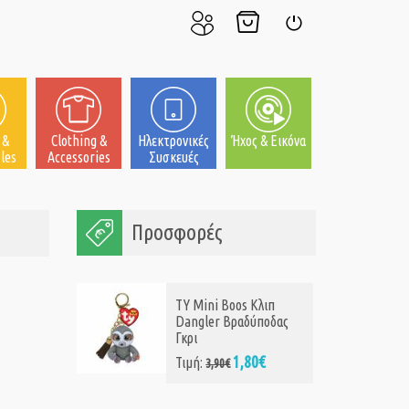
Ο
Το
Σύνδεση
Λογαριασμός
Καλάθι
μου
μου
 &
Clothing &
Ηλεκτρονικές
Ήχος & Εικόνα
les
Accessories
Συσκευές
Προσφορές
TY Mini Boos Κλιπ
Dangler Βραδύποδας
Γκρι
1,80€
Τιμή:
3,90€