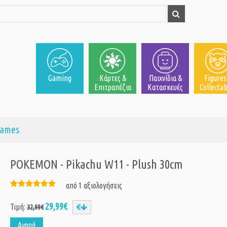
Gaming
Κάρτες &
Παιχνίδια &
Figures
Επιτραπέζια
Κατασκευές
Collectab
games
POKEMON - Pikachu W11 - Plush 30cm
από 1 αξιολογήσεις
29,99€
Τιμή:
32,99€
Αγορά