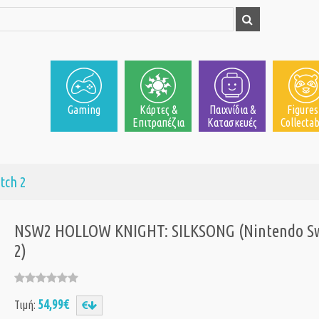
Gaming
Κάρτες &
Παιχνίδια &
Figures
Επιτραπέζια
Κατασκευές
Collectab
itch 2
NSW2 HOLLOW KNIGHT: SILKSONG (Nintendo Sw
2)
54,99€
Τιμή: