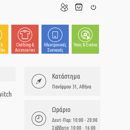
Ο
Το
Σύνδεση
Λογαριασμός
Καλάθι
μου
μου
 &
Clothing &
Ηλεκτρονικές
Ήχος & Εικόνα
les
Accessories
Συσκευές
Κατάστημα
Πανόρμου 31, Αθήνα
itch
Ωράριο
Δευτ-Παρ: 10:00 - 20:00
Σάββατο: 10:00 - 16:00