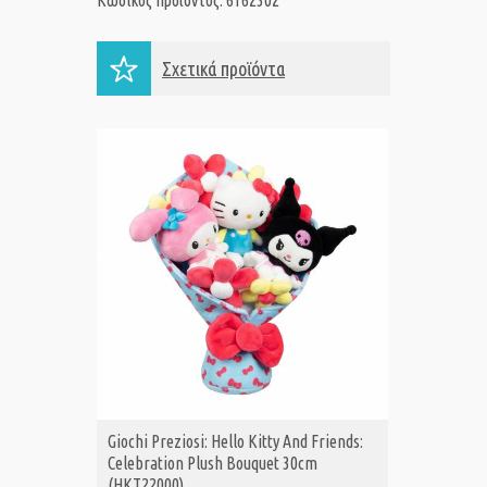
Κωδικός προϊόντος: 6162302
Σχετικά προϊόντα
Giochi Preziosi: Hello Kitty And Friends:
Giochi P
Α
Celebration Plush Bouquet 30cm
Mini Ba
(HKT22000)
(HKTG8