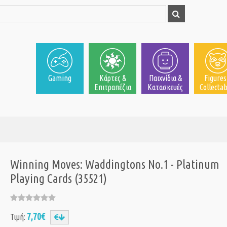
Gaming
Κάρτες &
Παιχνίδια &
Figures
Επιτραπέζια
Κατασκευές
Collectab
Winning Moves: Waddingtons No.1 - Platinum
Playing Cards (35521)
7,70€
Τιμή: