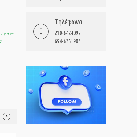
Τηλέφωνα
210-6424092
ς για να
694-6361905
ο