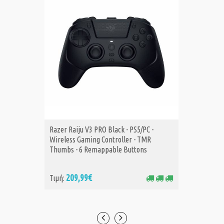
Razer Raiju V3 PRO Black - PS5/PC -
Genesis
ΑΓΟΡΑ
Α
Wireless Gaming Controller - TMR
Wireless
Thumbs - 6 Remappable Buttons
(NJG-21
209,99€
42
Τιμή:
Τιμή: