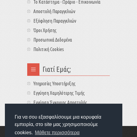
Το Κατάστημα - Ωράριο - Επικοινωνία
Αποστολή Παραγγελιών
Εξόφληση Παραγγελιών
Όροι Χρήσης
Προσωπικά Δεδομένα
Πολιτική Cookies
Γιατί Εμάς;
Υπηρεσίες Υποστήριξης
Εγγύηση Χαμηλότερης Τιμής
Εγγύηση Έγκαιρης Αποστολής
Τιμές - Διαθεσιμότητες
Για να σου εξασφαλίσουμε μια κορυφαία
εμπειρία, στο site μας χρησιμοποιούμε
cookies.
Μάθετε περισσότερα
Copyright © 2022
GameExplorers