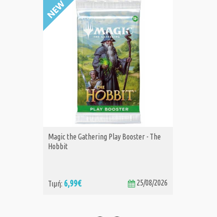
Magic the Gathering Play Booster - The
The Lord
ΑΓΟΡΑ
Hobbit
earth C
Gatheri
6,99€
25/08/2026
67
Τιμή:
Τιμή: