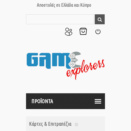
Αποστολές σε Ελλάδα και Κύπρο
Ο
Το
Σύνδεση
Λογαριασμός
Καλάθι
μου
μου
ΠΡΟΪΟΝΤΑ
Κάρτες & Επιτραπέζια