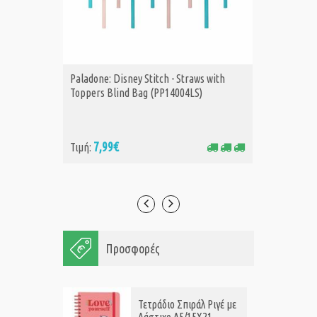
Paladone: Disney Stitch - Straws with
Paladone
ΑΓΟΡΑ
Α
Toppers Blind Bag (PP14004LS)
Advent 
7,99€
24
Τιμή:
Τιμή:
Προσφορές
Τετράδιο Σπιράλ Ριγέ με