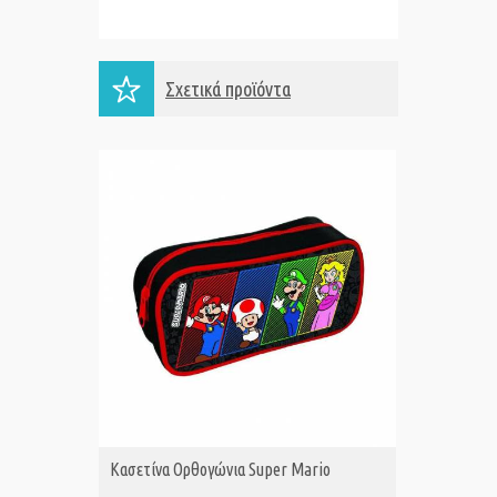
Σχετικά προϊόντα
Κασετίνα Ορθογώνια Super Mario
Κασετίν
ΑΓΟΡΑ
Α
MADRID