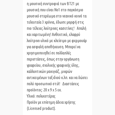
η μουσική συντροφιά των BT21 με
μουσική που είναι Νο1 στο παγκόσμιο
μουσικό στερέωμα στο νεανικό κοινό τα
τελευταία 3 χρόνια, έδωσε μορφή στις
πιο τέλειες λούτρινες κασετίνες! Απαλή
και χαριτωμένη! Ανθεκτικό, ελαφρύ
λούτρινο υλικό με κλείσιμο με φερμουάρ
για ασφαλή αποθήκευση. Μπορεί να
χρησιμοποιηθεί σε πολλαπλές
περιστάσεις, όπως στην οργάνωση
γραφείου, σχολικής γραφικής ύλης,
καλλυντικών μακιγιάζ, μικρών
αντικειμένων ταξιδιού κ.λπ. και να δώσει
πολύ προσωπικό στιλ!
Διαστάσεις
προϊόντος: 20 x 9 x 5 εκ.
Υλικό: πολυεστέρας
Προϊόν με επίσημη άδεια χρήσης
(Licensed product).